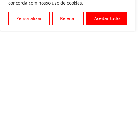
concorda com nosso uso de cookies.
Personalizar
Rejeitar
Aceitar tudo
Av. Padre Tarcísio, 1715 - Sete Lagoas
31 3774-1818
31 98504-1818
MENU
Quem somos
Equipamentos para locação
Eventos