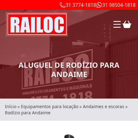
31 3774-1818
31 98504-1818
ALUGUEL DE RODÍZIO PARA
ANDAIME
Início
»
Equipamentos para locação
»
Andaimes e escoras
»
Rodízio para Andaime