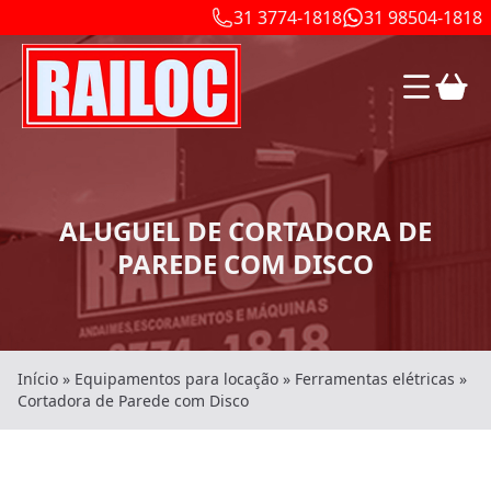
31 3774-1818
31 98504-1818
ALUGUEL DE CORTADORA DE
PAREDE COM DISCO
Início
»
Equipamentos para locação
»
Ferramentas elétricas
»
Cortadora de Parede com Disco