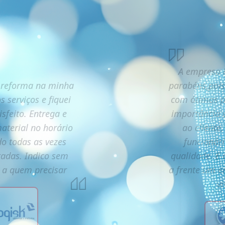
A empresa R
 reforma na minha
parabéns,pois
s serviços e fiquei
com ótimos pr
isfeito. Entrega e
importância 
aterial no horário
ao cliente
o todas as vezes
funcionári
itadas. Indico sem
qualidade. E 
s a quem precisar
a frente um 
vi