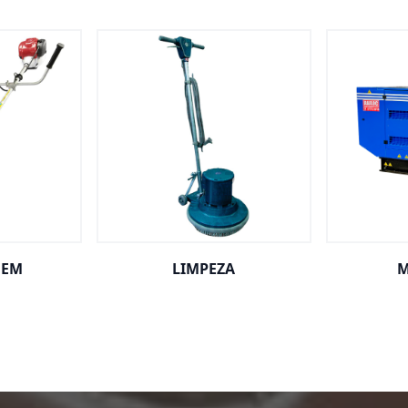
GEM
LIMPEZA
M