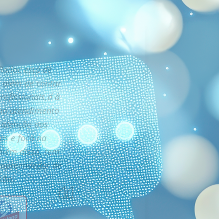
ailoc está de
 além de contar
ofissionais,d á
ao atendimento
, atenção aos
os e foco na
além disso, tem
empreendedor de
são.